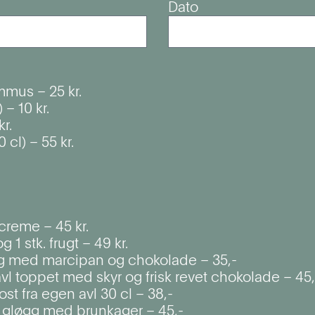
Dato
mus – 25 kr.
 – 10 kr.
r.
cl) – 55 kr.
reme – 45 kr.
 1 stk. frugt – 49 kr.
 med marcipan og chokolade – 35,-
avl toppet med skyr og frisk revet chokolade – 45,
st fra egen avl 30 cl – 38,-
d gløgg med brunkager – 45,-