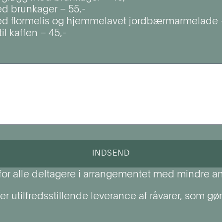
ed brunkager – 55,-
d flormelis og hjemmelavet jordbærmarmelade –
il kaffen – 45,-
INDSEND
s for alle deltagere i arrangementet med mindre a
r utilfredsstillende leverance af råvarer, som gør a