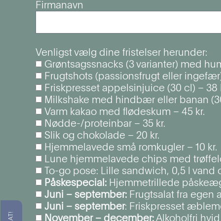
Firmanavn
Venligst vælg dine fristelser herunder:
Grøntsagssnacks (3 varianter) med hum
Frugtshots (passionsfrugt eller ingefær)
Friskpresset appelsinjuice (30 cl) – 38 k
Milkshake med hindbær eller banan (30 
Varm kakao med flødeskum – 45 kr.
Nødde-/proteinbar – 35 kr.
Slik og chokolade – 20 kr.
Hjemmelavede små romkugler – 10 kr.
Lune hjemmelavede chips med trøffelc
To-go pose: Lille sandwich, 0,5 l vand og
Påskespecial:
Hjemmetrillede påskeæg
Juni – september:
Frugtsalat fra egen 
Juni – september
: Friskpresset æblemo
November – december:
Alkoholfri hvi