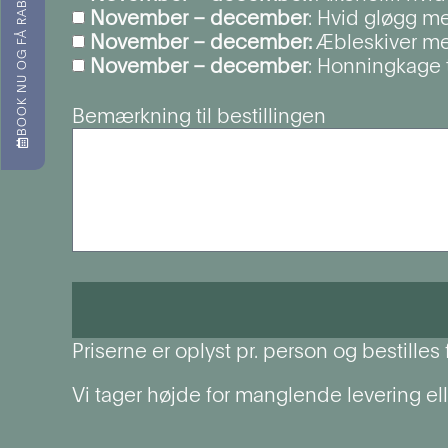
BOOK NU OG FÅ RABAT!
November – december
: Hvid gløgg m
November – december:
Æbleskiver me
November – december
: Honningkage t
Bemærkning til bestillingen
Priserne er oplyst pr. person og bestille
Vi tager højde for manglende levering elle