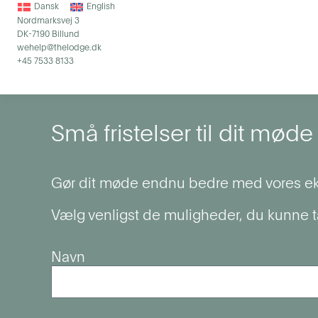
Dansk
English
Nordmarksvej 3
DK-7190 Billund
wehelp@thelodge.dk
+45 7533 8133
Små fristelser til dit møde
Gør dit møde endnu bedre med vores ekstr
Vælg venligst de muligheder, du kunne tænk
Navn